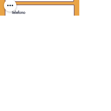
Autorizzo ai sensi dell’art. 13
del d.lgs. 196/2003 il
trattamento dei dati personali
trasmessi.
I N V I A