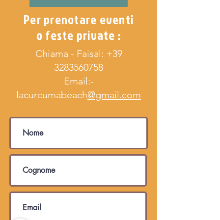
Per prenotare eventi
o feste private :
Chiama - Faisal:
+39
3283560758
Email:-
lacurcumabeach
@gmail.com