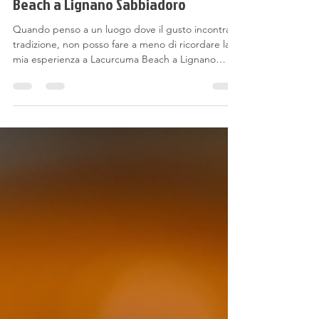
Esperienze culinarie Lacurcuma
Beach a Lignano Sabbiadoro
Quando penso a un luogo dove il gusto incontra la
tradizione, non posso fare a meno di ricordare la
mia esperienza a Lacurcuma Beach a Lignano
Sabbiadoro. Questo ristorante indiano, situato in
una delle località balneari più amate del Friuli
Venezia Giulia, è un vero gioiello per chi ama i
sapori autentici e le spezie ben dosate. La sua
atmosfera calda e accogliente, unita a un menu
ricco di piatti tradizionali, rende ogni visita un
piccolo viaggio in India senza dover prende