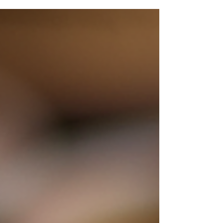
antiche e tradizioni millenarie. Ogni piatto è
un’esplosione di spezie sapientemente dosate,
che trasformano ingredienti semplici in vere e
proprie opere d’arte gastronomiche. Nel mio
percorso alla scoperta delle specialità della cucina
indiana, ho avuto modo di apprezzare non solo la
varietà dei piatti, ma anche la filosofia che li
accompagna: un equilibrio perfetto tra gusto, sal