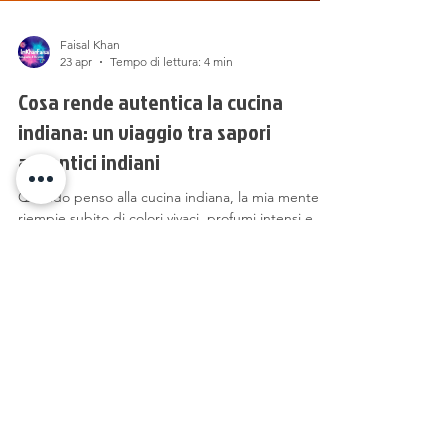
Faisal Khan
23 apr
Tempo di lettura: 4 min
Cosa rende autentica la cucina
indiana: un viaggio tra sapori
autentici indiani
Quando penso alla cucina indiana, la mia mente si
riempie subito di colori vivaci, profumi intensi e
sapori che raccontano storie antiche. La cucina
indiana autentica è un universo ricco di tradizioni,
spezie e tecniche che si tramandano di
generazione in generazione. Ma cosa rende