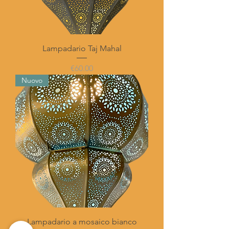
Lampadario Taj Mahal
Price
€60.00
Nuovo
Lampadario a mosaico bianco