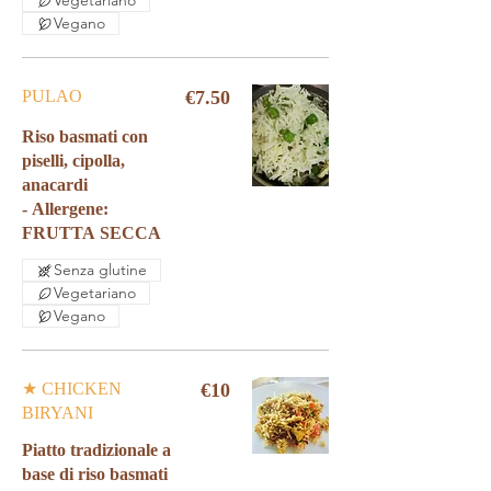
Vegetariano
Vegano
PULAO
€7.50
Riso basmati con
piselli, cipolla,
anacardi
- Allergene:
Senza glutine
Vegetariano
Vegano
★ CHICKEN
€10
BIRYANI
Piatto tradizionale a
base di riso basmati