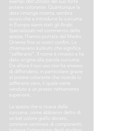
esempi dell’utilizzo del suo forte
potere colorante. Quantunque la
data rimanga incerta, sembra
sicuro che a introdurre la curcuma
in Europa siano stati gli Arabi.
Specializzati nel commercio delle
spezie, l’hanno portata dal Medio
Oriente fino ai nostri confini. La
chiamavano kurkum, che significa
“zafferano”. Il nome è rimasto e ha
dato origine alla parola curcuma.
Da allora il suo uso non ha smesso
di diffondersi, in particolare grazie
al potere colorante che ricorda lo
zafferano vero, il quale viene
venduto a un prezzo nettamente
superiore.
La spezia che si ricava dalla
curcuma, come abbiamo detto di
un bel colore giallo dorato,
contiene centinaia di componenti;
tuttavia l’attenzione degli studiosi