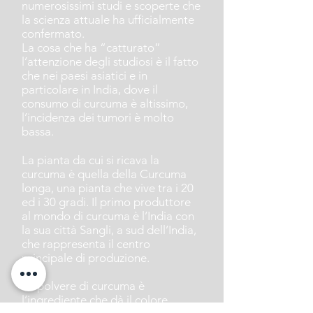
numerosissimi studi e scoperte che
la scienza attuale ha ufficialmente
confermato.
La cosa che ha “catturato”
l’attenzione degli studiosi è il fatto
che nei paesi asiatici e in
particolare in India, dove il
consumo di curcuma è altissimo,
l’incidenza dei tumori è molto
bassa.
La pianta da cui si ricava la
curcuma è quella della Curcuma
longa, una pianta che vive tra i 20
ed i 30 gradi. Il primo produttore
al mondo di curcuma è l’India con
la sua città Sangli, a sud dell’India,
che rappresenta il centro
principale di produzione.
La polvere di curcuma è
l’ingrediente che dà il colore