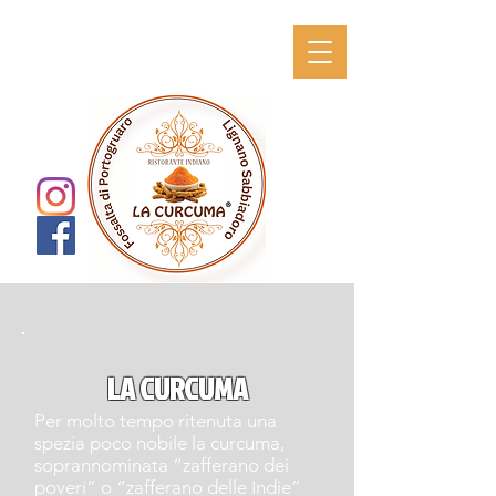
LA CURCUMA
Per molto tempo ritenuta una
spezia poco nobile la curcuma,
soprannominata “zafferano dei
poveri” o “zafferano delle Indie”