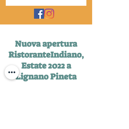
Nuova apertura
RistoranteIndiano,
Estate 2022 a
Lignano Pineta